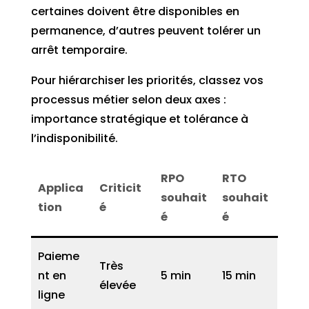
certaines doivent être disponibles en
permanence, d’autres peuvent tolérer un
arrêt temporaire.
Pour hiérarchiser les priorités, classez vos
processus métier selon deux axes :
importance stratégique et tolérance à
l’indisponibilité.
RPO
RTO
Applica
Criticit
souhait
souhait
tion
é
é
é
Paieme
Très
nt en
5 min
15 min
élevée
ligne