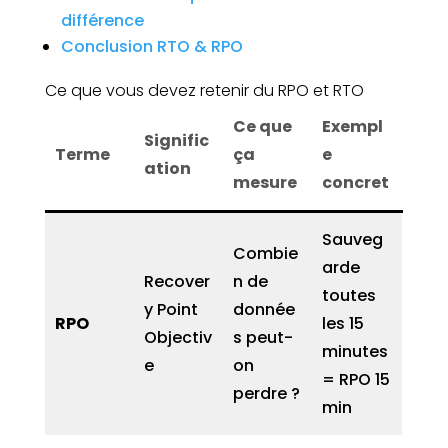
différence
Conclusion RTO & RPO
Ce que vous devez retenir du RPO et RTO
Ce que
Exempl
Signific
Terme
ça
e
ation
mesure
concret
Sauveg
Combie
arde
Recover
n de
toutes
y Point
donnée
RPO
les 15
Objectiv
s peut-
minutes
e
on
= RPO 15
perdre ?
min