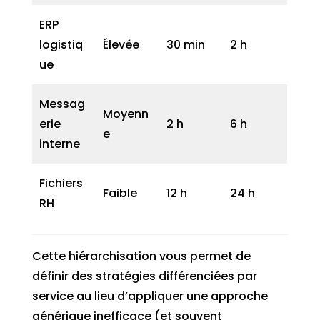
ERP
logistiq
Élevée
30 min
2 h
ue
Messag
Moyenn
erie
2 h
6 h
e
interne
Fichiers
Faible
12 h
24 h
RH
Cette hiérarchisation vous permet de
définir des stratégies différenciées par
service au lieu d’appliquer une approche
générique inefficace (et souvent