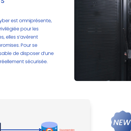
cs
yber est omniprésente,
ivilégiée pour les
, elles s’avèrent
romises. Pour se
ensable de disposer d’une
réellement sécurisée.