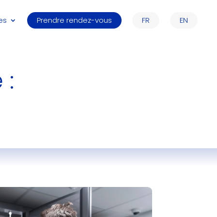
es
Prendre rendez-vous
FR
EN
 :