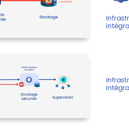
Infras
intégr
Infras
intégr