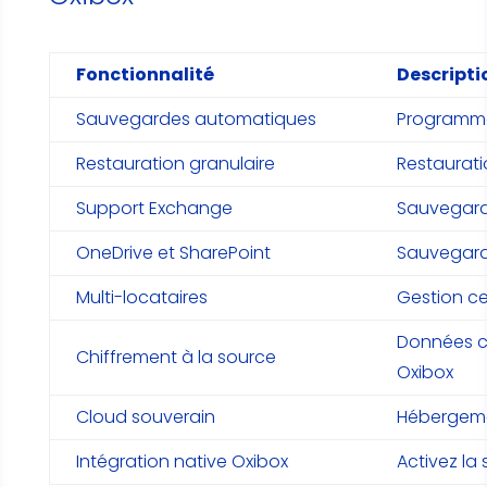
Fonctionnalité
Descripti
Sauvegardes automatiques
Programmat
Restauration granulaire
Restaurati
Support Exchange
Sauvegarde
OneDrive et SharePoint
Sauvegarde
Multi-locataires
Gestion ce
Données ch
Chiffrement à la source
Oxibox
Cloud souverain
Hébergemen
Intégration native Oxibox
Activez l