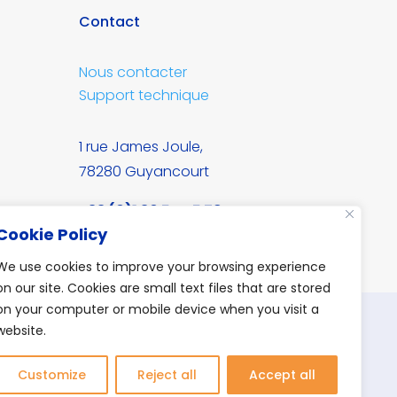
Contact
Nous contacter
Support technique
1 rue James Joule,
78280 Guyancourt
+33 (0)1 30 54 45 79
Cookie Policy
contact@oxibox.com
We use cookies to improve your browsing experience
on our site. Cookies are small text files that are stored
on your computer or mobile device when you visit a
website.
Customize
Reject all
Accept all